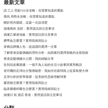
最新文章
請 工人 照顧 bb全攻略：你需要知道的重點
俄烏 局勢全攻略：你需要知道的重點
關於照內窺鏡，這篇一次說清楚
搞懂善終 流程：實用資訊與注意事項
搞懂乙烯基地板：實用資訊與注意事項
臍帶血怎麼選？實用指南與貼士
床褥品牌懶人包：從認識到選擇一次看
了解香港染髮價錢的理性分析：由因素到選擇策略的全面指南
香港染髮價錢大公開：我的經驗分享
告別頭皮癢困擾：一個不為人知的生活小故事與實用教訓
老司機的足球比分预测秘密：我如何在賭球路上從菜鳥變大神
足球分析的哲學基礎：從系統性思維理解球賽
膠原槍怎麼選？實用指南與貼士
臨床腫瘤科醫生怎麼選？實用指南與貼士
搞懂日 租 酒店 香港：實用資訊與注意事項