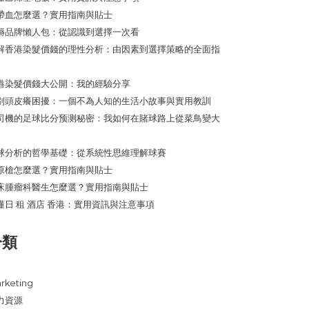
帶血怎麼選？實用指南與貼士
褥品牌懶人包：從認識到選擇一次看
解香港染髮價錢的理性分析：由因素到選擇策略的全面指
港染髮價錢大公開：我的經驗分享
別頭皮癢困擾：一個不為人知的生活小故事與實用教訓
司機的足球比分预测秘密：我如何在賭球路上從菜鳥變大
球分析的哲學基礎：從系統性思維理解球賽
原槍怎麼選？實用指南與貼士
床腫瘤科醫生怎麼選？實用指南與貼士
懂日 租 酒店 香港：實用資訊與注意事項
分類
rketing
力資源