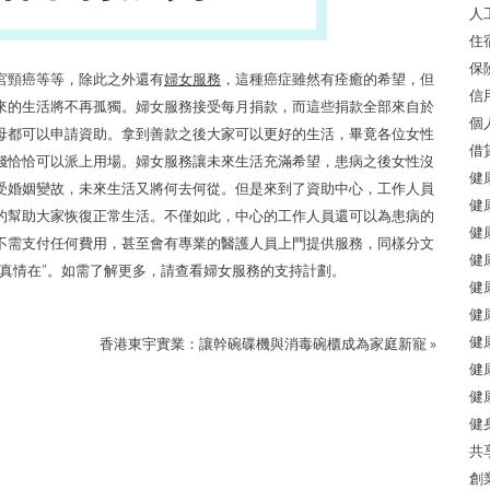
人
住
保
宮頸癌等等，除此之外還有
婦女服務
，這種癌症雖然有痊癒的希望，但
信
來的生活將不再孤獨。婦女服務接受每月捐款，而這些捐款全部來自於
個
母都可以申請資助。拿到善款之後大家可以更好的生活，畢竟各位女性
借
錢恰恰可以派上用場。婦女服務讓未來生活充滿希望，患病之後女性沒
健
受婚姻變故，未來生活又將何去何從。但是來到了資助中心，工作人員
健
的幫助大家恢復正常生活。不僅如此，中心的工作人員還可以為患病的
健
不需支付任何費用，甚至會有專業的醫護人員上門提供服務，同樣分文
健
真情在”。如需了解更多，請查看婦女服務的支持計劃。
健
健
健
香港東宇實業：讓幹碗碟機與消毒碗櫃成為家庭新寵
»
健
健
健
共
創