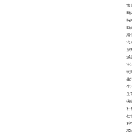
旅
時
時
時
殯
汽
派
滅
潮
玩
生
生
生
疾
社
社
科
移