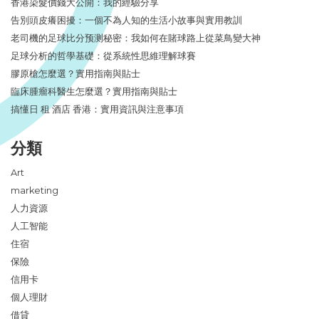
香港染髮價錢大公開：我的經驗分享
告別頭皮癢困擾：一個不為人知的生活小故事與實用教訓
老司機的足球比分预测秘密：我如何在賭球路上從菜鳥變大神
足球分析的哲學基礎：從系統性思維理解球賽
膠原槍怎麼選？實用指南與貼士
臨床腫瘤科醫生怎麼選？實用指南與貼士
搞懂日 租 酒店 香港：實用資訊與注意事項
分類
Art
marketing
人力資源
人工智能
住宿
保險
信用卡
個人理財
借貸