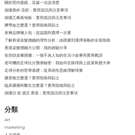
關於照內窺鏡，這篇一次說清楚
搞懂善終 流程：實用資訊與注意事項
搞懂乙烯基地板：實用資訊與注意事項
臍帶血怎麼選？實用指南與貼士
床褥品牌懶人包：從認識到選擇一次看
了解香港染髮價錢的理性分析：由因素到選擇策略的全面指南
香港染髮價錢大公開：我的經驗分享
告別頭皮癢困擾：一個不為人知的生活小故事與實用教訓
老司機的足球比分预测秘密：我如何在賭球路上從菜鳥變大神
足球分析的哲學基礎：從系統性思維理解球賽
膠原槍怎麼選？實用指南與貼士
臨床腫瘤科醫生怎麼選？實用指南與貼士
搞懂日 租 酒店 香港：實用資訊與注意事項
分類
Art
marketing
人力資源