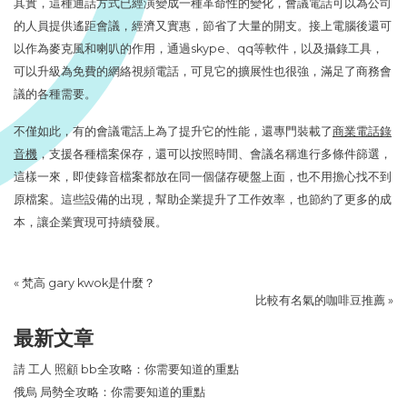
其實，這種通話方式已經演變成一種革命性的變化，會議電話可以為公司
的人員提供遙距會議，經濟又實惠，節省了大量的開支。接上電腦後還可
以作為麥克風和喇叭的作用，通過skype、qq等軟件，以及攝錄工具，
可以升級為免費的網絡視頻電話，可見它的擴展性也很強，滿足了商務會
議的各種需要。
不僅如此，有的會議電話上為了提升它的性能，還專門裝載了
商業電話錄
音機
，支援各種檔案保存，還可以按照時間、會議名稱進行多條件篩選，
這樣一來，即使錄音檔案都放在同一個儲存硬盤上面，也不用擔心找不到
原檔案。這些設備的出現，幫助企業提升了工作效率，也節約了更多的成
本，讓企業實現可持續發展。
«
梵高 gary kwok是什麼？
比較有名氣的咖啡豆推薦
»
最新文章
請 工人 照顧 bb全攻略：你需要知道的重點
俄烏 局勢全攻略：你需要知道的重點