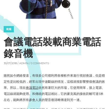
商業
會議電話裝載商業電話
錄音機
30/07/2018 /
ADMIN
/ 0 COMMENTS
雖然如今網絡發達，有很多公司都利用各種軟件來進行視頻會議，但是穩
定性是比較低的，經常出現中途斷線的情況，這樣就很影響整個會議的效
率。所以，現在
會議電話
依然有著巨大的市場，它使用簡單，接上電源、
電話線就能夠使用。和傳統的電話相比，它的麥克風的接收距離可達5米
左右，能夠將所有參會人員的聲音都清晰傳達到另一邊。