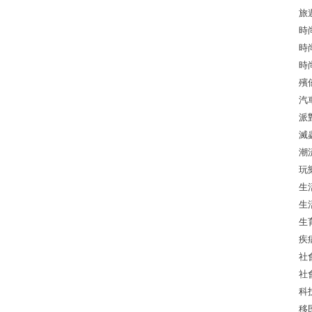
旅
時
時
時
殯
汽
派
滅
潮
玩
生
生
生
疾
社
社
科
移