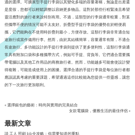
適的選擇。可擴展型手提行李袋以其變化多端的容量著稱，無論是出差還
是度假，您都可以輕鬆調整以容納更多物品。這對於那些行程緊湊且希望
靈活應對的旅行者來說特別有用。不過，這類型的行李袋通常較重，對某
些攜帶不便的情況可能不太友好。折疊型手提行李袋的優勢在於輕便易
攜，它們能夠在不使用時折疊到最小，方便存放。這類行李袋非常適合短
途旅行或當作備用行李。然而，由於其結構簡單，容量通常有限，不適合
長途旅行。多功能設計的手提行李袋則提供了更多便利性，這類行李袋通
常具有附加口袋和多種攜帶方式，例如可手提、背負等。它們適合需要攜
帶電腦以及其他工作用品的商務旅行者。然而，功能越多可能會使設計變
得複雜，可能造成使用上的困擾。選擇合適的手提行李袋是每位旅行者都
應該認真考慮的重要課題，希望通過這些比較能為您提供一些靈感，讓您
的下一次旅行更加順利。
«
選擇銀包的藝術：時尚與實用的完美結合
女款電腦袋，優雅生活的最佳伴侶
»
最新文章
請 工人 照顧 bb全攻略：你需要知道的重點