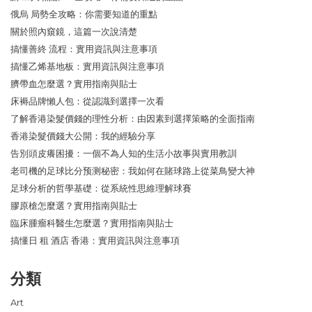
俄烏 局勢全攻略：你需要知道的重點
關於照內窺鏡，這篇一次說清楚
搞懂善終 流程：實用資訊與注意事項
搞懂乙烯基地板：實用資訊與注意事項
臍帶血怎麼選？實用指南與貼士
床褥品牌懶人包：從認識到選擇一次看
了解香港染髮價錢的理性分析：由因素到選擇策略的全面指南
香港染髮價錢大公開：我的經驗分享
告別頭皮癢困擾：一個不為人知的生活小故事與實用教訓
老司機的足球比分预测秘密：我如何在賭球路上從菜鳥變大神
足球分析的哲學基礎：從系統性思維理解球賽
膠原槍怎麼選？實用指南與貼士
臨床腫瘤科醫生怎麼選？實用指南與貼士
搞懂日 租 酒店 香港：實用資訊與注意事項
分類
Art