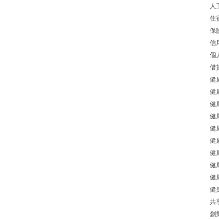
人
住
保
信
個
借
健
健
健
健
健
健
健
健
健
健
共
創