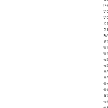
購
辦
辦
遊
運
配
酒
醫
醫
金
金
電
電
音
音
顧
食
飲