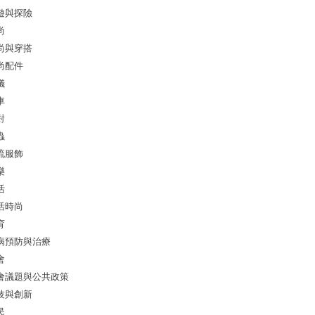
遊與探險
尚
尚與穿搭
尚配件
儀
車
對
蟲
流服飾
樂
活
活時尚
育
病預防與治療
會
會議題與公共政策
技與創新
民