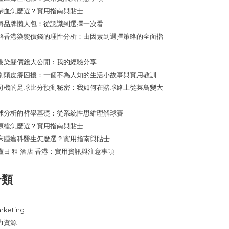
帶血怎麼選？實用指南與貼士
褥品牌懶人包：從認識到選擇一次看
解香港染髮價錢的理性分析：由因素到選擇策略的全面指
港染髮價錢大公開：我的經驗分享
別頭皮癢困擾：一個不為人知的生活小故事與實用教訓
司機的足球比分预测秘密：我如何在賭球路上從菜鳥變大
球分析的哲學基礎：從系統性思維理解球賽
原槍怎麼選？實用指南與貼士
床腫瘤科醫生怎麼選？實用指南與貼士
懂日 租 酒店 香港：實用資訊與注意事項
分類
rketing
力資源