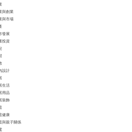
業
業與創業
業與市場
產
市發展
匯投資
兒
習
教
內設計
居
居生活
居用品
居裝飾
庭
庭健康
庭與親子關係
電