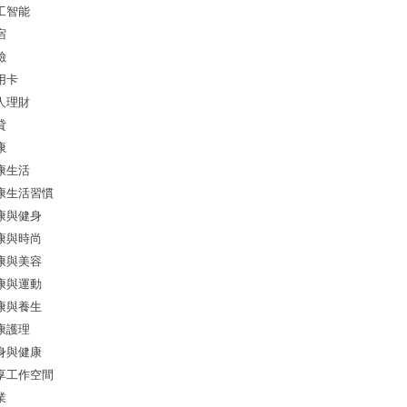
工智能
宿
險
用卡
人理財
貸
康
康生活
康生活習慣
康與健身
康與時尚
康與美容
康與運動
康與養生
康護理
身與健康
享工作空間
業