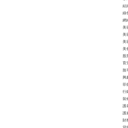
結
綠
網
美
美
美
美
股
育
脫
興
菲
行
裝
護
護
財
貸