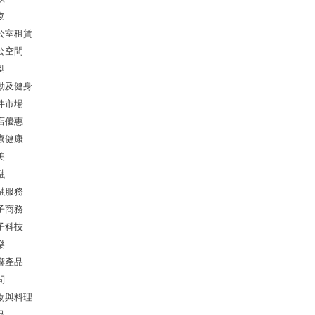
物
公室租賃
公空間
艇
動及健身
件市場
店優惠
療健康
美
融
融服務
子商務
子科技
樂
響產品
問
物與料理
品