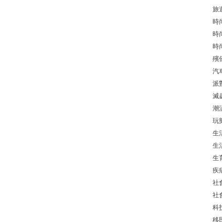
旅
時
時
時
殯
汽
派
滅
潮
玩
生
生
生
疾
社
社
科
移