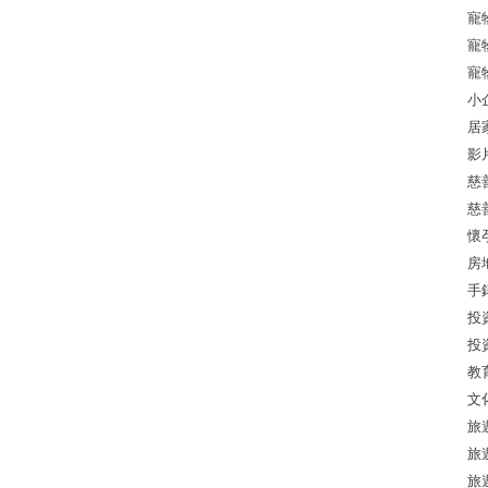
寵
寵
寵
小
居
影
慈
慈
懷
房
手
投
投
教
文
旅
旅
旅