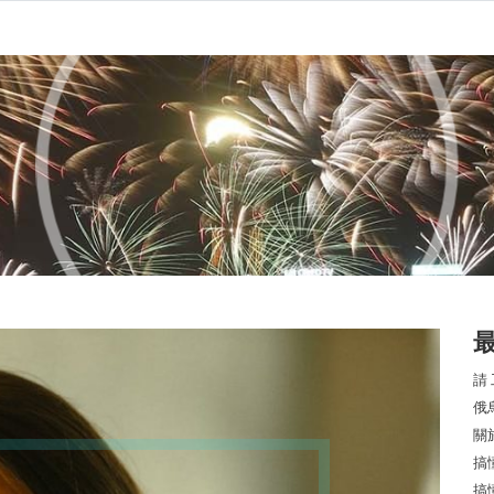
請
俄
關
搞
搞