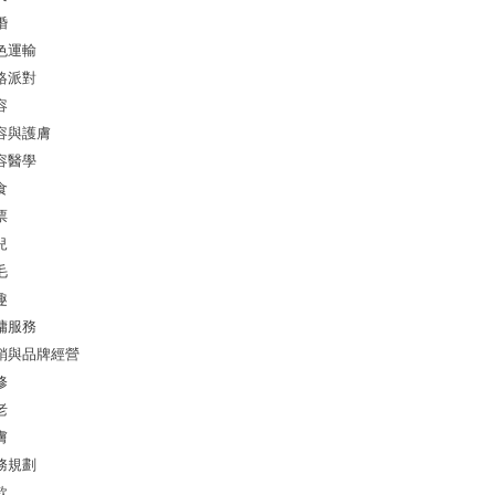
婚
色運輸
絡派對
容
容與護膚
容醫學
食
票
兒
毛
趣
傭服務
銷與品牌經營
修
老
膚
務規劃
款