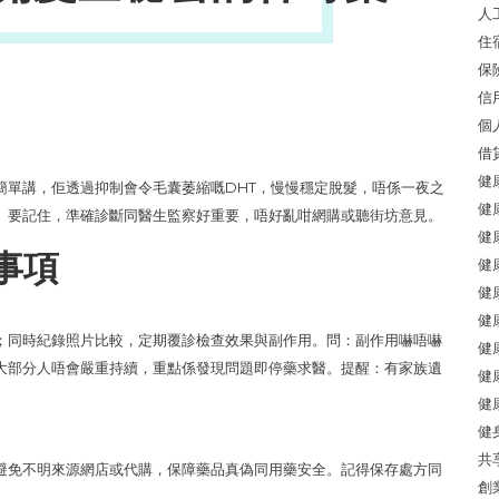
人
住
保
信
個
借
健
簡單講，佢透過抑制會令毛囊萎縮嘅DHT，慢慢穩定脫髮，唔係一夜之
健
。要記住，準確診斷同醫生監察好重要，唔好亂咁網購或聽街坊意見。
健
事項
健
健
健
；同時紀錄照片比較，定期覆診檢查效果與副作用。問：副作用嚇唔嚇
健
大部分人唔會嚴重持續，重點係發現問題即停藥求醫。提醒：有家族遺
健
健
健
共
避免不明來源網店或代購，保障藥品真偽同用藥安全。記得保存處方同
創