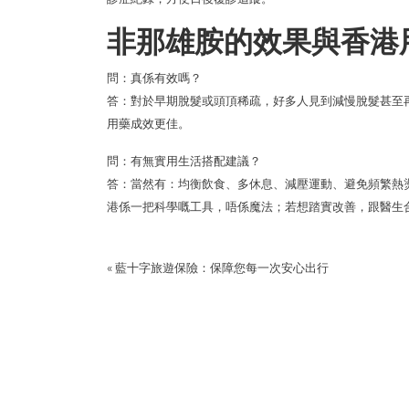
非那雄胺的效果與香港
問：真係有效嗎？
答：對於早期脫髮或頭頂稀疏，好多人見到減慢脫髮甚至
用藥成效更佳。
問：有無實用生活搭配建議？
答：當然有：均衡飲食、多休息、減壓運動、避免頻繁熱
港係一把科學嘅工具，唔係魔法；若想踏實改善，跟醫生
«
藍十字旅遊保險：保障您每一次安心出行