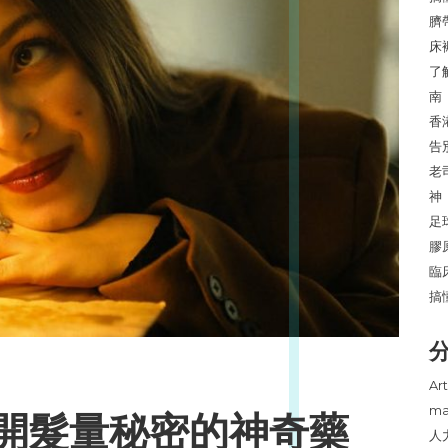
臍
床
了
南
香
告
老
神
足
膠
臨
搞
Art
ma
開髮量秘密的神奇藥
人