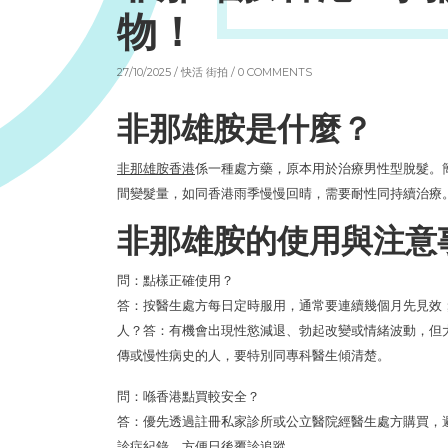
物！
27/10/2025 /
快活 街拍
/ 0 COMMENTS
非那雄胺是什麼？
非那雄胺香港
係一種處方藥，原本用於治療男性型脫髮。
間變髮量，如同香港雨季慢慢回晴，需要耐性同持續治療
非那雄胺的使用與注意
問：點樣正確使用？
答：按醫生處方每日定時服用，通常要連續幾個月先見效
人？答：有機會出現性慾減退、勃起改變或情緒波動，但
傳或慢性病史的人，要特別同專科醫生傾清楚。
問：喺香港點買較安全？
答：優先透過註冊私家診所或公立醫院經醫生處方購買，
診症紀錄，方便日後覆診追蹤。