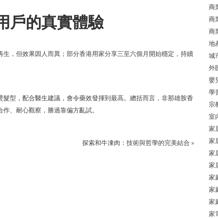
商
用戶的真實體驗
商
商
地
再生，但效果因人而異；部分香港用家分享三至六個月開始穩定，持續
城
外
嬰
學
燙髮型，配合醫生建議，會令藥效發揮到最高。總括而言，非那雄胺香
宗
合作、耐心觀察，勝過靠偏方亂試。
室
家
家
探索和牛凍肉：技術與哲學的完美結合
»
家
家
家
家
家
家