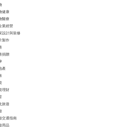
物
物健康
物醫療
企業經營
家設計與裝修
片製作
善
善捐贈
孕
地產
錶
資
資理財
育
化旅遊
遊
遊交通指南
遊用品