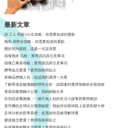
最新文章
請 工人 照顧 bb全攻略：你需要知道的重點
俄烏 局勢全攻略：你需要知道的重點
關於照內窺鏡，這篇一次說清楚
搞懂善終 流程：實用資訊與注意事項
搞懂乙烯基地板：實用資訊與注意事項
臍帶血怎麼選？實用指南與貼士
床褥品牌懶人包：從認識到選擇一次看
了解香港染髮價錢的理性分析：由因素到選擇策略的全面指南
香港染髮價錢大公開：我的經驗分享
告別頭皮癢困擾：一個不為人知的生活小故事與實用教訓
老司機的足球比分预测秘密：我如何在賭球路上從菜鳥變大神
足球分析的哲學基礎：從系統性思維理解球賽
膠原槍怎麼選？實用指南與貼士
臨床腫瘤科醫生怎麼選？實用指南與貼士