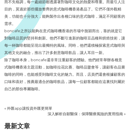
而不失格調，每一處細節都透露著對咖啡文化的熱愛和尊重。而最引人注
目的，莫過於那些擺放整齊的意式咖啡機香港產品了。它們不僅外觀精
美，功能也十分強大，能夠製作出各種口味的意式咖啡，滿足不同顧客的
需求。
boncafe之所以能夠在意式咖啡機香港的市場中脫穎而出，靠的就是它
對咖啡品質的堅持和創新。他們不斷引進新的咖啡豆品種和烘焙技術，讓
每一杯咖啡都能呈現出最獨特的風味。同時，他們還積極探索意式咖啡與
其他文化的融合，推出了許多創意咖啡飲品，讓人耳目一新。
除了咖啡本身，boncafe還非常注重顧客的體驗。他們經常舉辦各種意
式咖啡機香港主題活動，如咖啡拉花比賽、咖啡品鑒會等，讓顧客在品嘗
咖啡的同時，也能感受到咖啡文化的魅力。而且，店員們還會根據顧客的
口味和喜好，推薦最適合的咖啡飲品，讓每一位顧客都能在這裏找到屬於
自己的那份專屬咖啡。
«
外匯app讓投資外匯更簡單
深入解析自願醫保：保障醫療風險的實用指南
»
最新文章