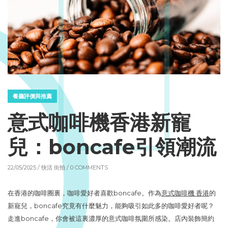
餐廳評價與推薦
意式咖啡機香港新寵
兒：boncafe引領潮流
22/05/2025 /
快活 街拍
/ 0 COMMENTS
在香港的咖啡圈裏，咖啡愛好者喜歡boncafe。作為
意式咖啡機 香港
的
新寵兒，boncafe究竟有什麼魅力，能夠吸引如此多的咖啡愛好者呢？
走進boncafe，你會被這裏濃厚的意式咖啡氛圍所感染。店內裝飾簡約