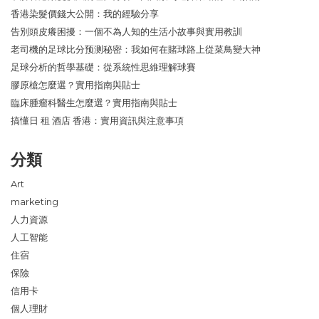
香港染髮價錢大公開：我的經驗分享
告別頭皮癢困擾：一個不為人知的生活小故事與實用教訓
老司機的足球比分预测秘密：我如何在賭球路上從菜鳥變大神
足球分析的哲學基礎：從系統性思維理解球賽
膠原槍怎麼選？實用指南與貼士
臨床腫瘤科醫生怎麼選？實用指南與貼士
搞懂日 租 酒店 香港：實用資訊與注意事項
分類
Art
marketing
人力資源
人工智能
住宿
保險
信用卡
個人理財