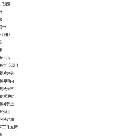
工智能
宿
險
用卡
人理財
貸
康
康生活
康生活習慣
康與健身
康與時尚
康與美容
康與運動
康與養生
康護理
身與健康
享工作空間
業