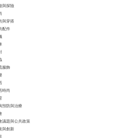
遊與探險
尚
尚與穿搭
尚配件
儀
車
對
蟲
流服飾
樂
活
活時尚
育
病預防與治療
會
會議題與公共政策
技與創新
民