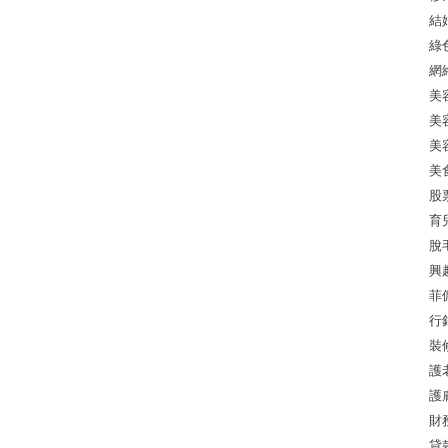
結
綠
網
美
美
美
美
股
育
脫
興
菲
行
裝
護
護
財
貸