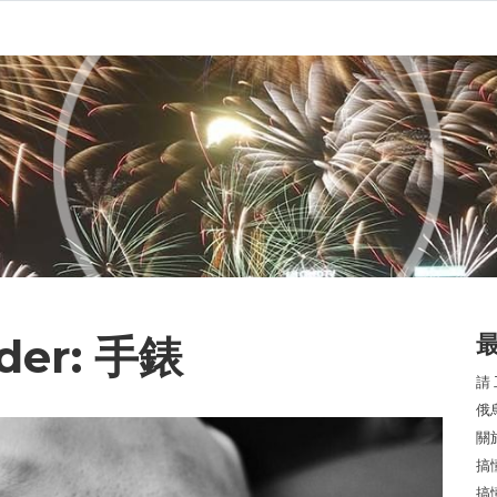
nder: 手錶
請
俄
關
搞
搞