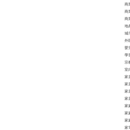
商
商
商
地
城
外
嬰
學
宗
室
家
家
家
家
家
家
家
家