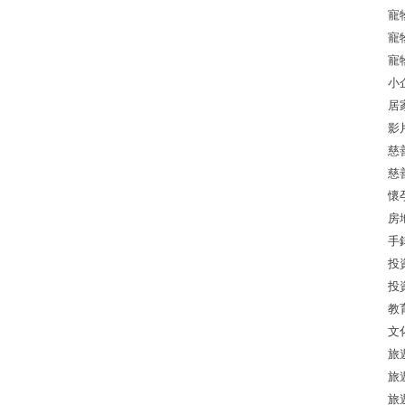
寵
寵
寵
小
居
影
慈
慈
懷
房
手
投
投
教
文
旅
旅
旅