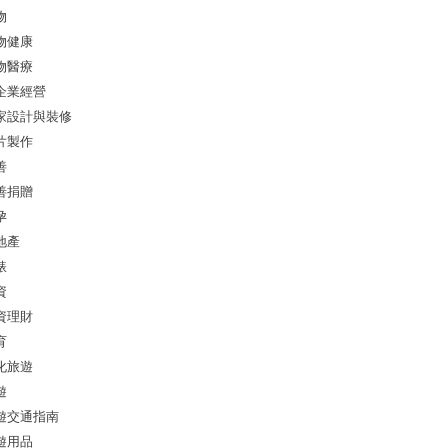
物
物健康
物醫療
企業經營
家設計與裝修
片製作
善
善捐贈
孕
地產
錶
資
資理財
育
化旅遊
遊
遊交通指南
遊用品