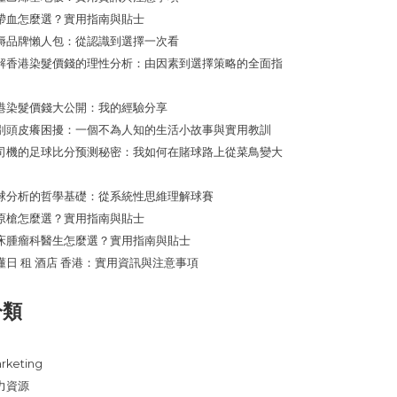
帶血怎麼選？實用指南與貼士
褥品牌懶人包：從認識到選擇一次看
解香港染髮價錢的理性分析：由因素到選擇策略的全面指
港染髮價錢大公開：我的經驗分享
別頭皮癢困擾：一個不為人知的生活小故事與實用教訓
司機的足球比分预测秘密：我如何在賭球路上從菜鳥變大
球分析的哲學基礎：從系統性思維理解球賽
原槍怎麼選？實用指南與貼士
床腫瘤科醫生怎麼選？實用指南與貼士
懂日 租 酒店 香港：實用資訊與注意事項
分類
rketing
力資源