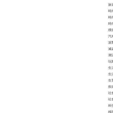
旅
時
時
時
殯
汽
派
滅
潮
玩
生
生
生
疾
社
社
科
移