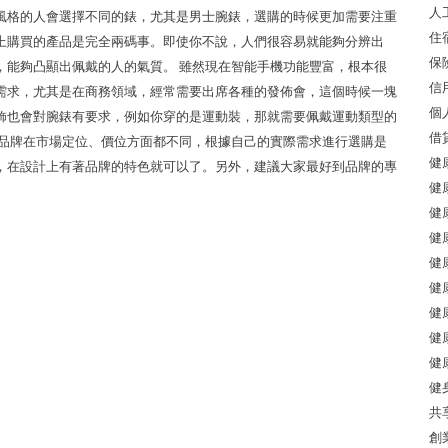
人
風格的人會選擇不同的錶，尤其是男士腕錶，選購的時候更加需要注重
住
上購買的產品是完全兩碼事。即使你不說，人們很容易就能夠分辨出
保
，能夠凸顯出佩戴的人的氣質。 雖然現在智能手機功能豐富，根本很
信
需求，尤其是在商務領域，經常需要出席各種的發佈會，這個時候一塊
個
飾也會對腕錶有要求，例如你穿的是運動裝，那就需要佩戴運動類型的
借
錶品牌在市場定位、價位方面都不同，根據自己的實際需求進行選購是
健
，在設計上有著品牌的特色就可以了。另外，建議大家最好到品牌的專
健
健
健
健
健
健
健
健
健
共
創