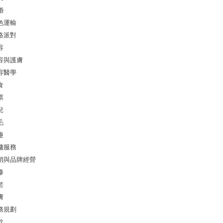
婚
色運輸
絡派對
容
容與護膚
容醫學
食
票
兒
毛
趣
傭服務
銷與品牌經營
修
老
膚
務規劃
款