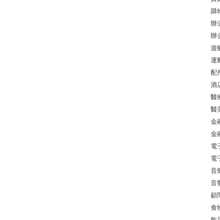
購
辦
辦
遊
運
配
酒
醫
醫
金
金
電
電
音
音
顧
食
飲