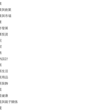
業
業與創業
業與市場
產
市發展
匯投資
兒
習
教
內設計
居
居生活
居用品
居裝飾
庭
庭健康
庭與親子關係
電