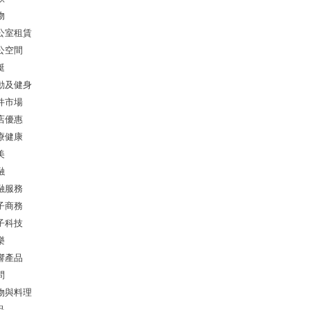
物
公室租賃
公空間
艇
動及健身
件市場
店優惠
療健康
美
融
融服務
子商務
子科技
樂
響產品
問
物與料理
品