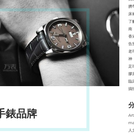
臍
床
了
南
香
告
老
神
足
膠
臨
搞
手錶品牌
Art
ma
人