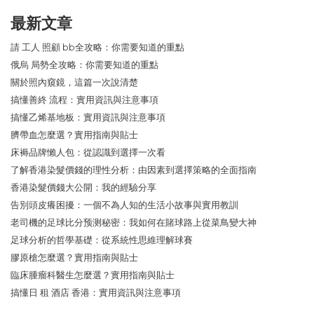
最新文章
請 工人 照顧 bb全攻略：你需要知道的重點
俄烏 局勢全攻略：你需要知道的重點
關於照內窺鏡，這篇一次說清楚
搞懂善終 流程：實用資訊與注意事項
搞懂乙烯基地板：實用資訊與注意事項
臍帶血怎麼選？實用指南與貼士
床褥品牌懶人包：從認識到選擇一次看
了解香港染髮價錢的理性分析：由因素到選擇策略的全面指南
香港染髮價錢大公開：我的經驗分享
告別頭皮癢困擾：一個不為人知的生活小故事與實用教訓
老司機的足球比分预测秘密：我如何在賭球路上從菜鳥變大神
足球分析的哲學基礎：從系統性思維理解球賽
膠原槍怎麼選？實用指南與貼士
臨床腫瘤科醫生怎麼選？實用指南與貼士
搞懂日 租 酒店 香港：實用資訊與注意事項