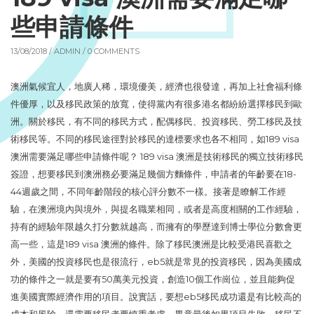
些申請條件
13/08/2018 /
ADMIN
/ 0 COMMENTS
澳洲氣候宜人，地廣人稀，環境優美，經濟也很發達，再加上社會福利條
件優厚，以及移民政策的放寬，使得黨內有很多港名都紛紛選擇移民到歐
洲。關於移民，有不同的移民方式，配偶移民、投資移民、勞工移民及技
術移民等。不同的移民途徑對於移民的達標要求也各不相同，如189 visa
澳洲需要滿足哪些申請條件呢？ 189 visa 澳洲是技術移民的獨立技術移民
簽證，想要移民到澳洲務必要滿足幾個方麵條件，申請者的年齡要在18-
44週歲之間，不同年齡階段的核心評分數不一樣。接著是瞭解工作經
驗，在澳洲境內與境外，與提名職業相同，或者是高度相關的工作經驗，
持有的經驗年限越久打分數就越高，而擁有的學歷達到博士學位分數會更
高一些，這是189 visa 澳洲的條件。除了移民澳洲是比較受港民喜歡之
外，美國的投資移民也是很流行，eb5就是常見的投資移民，因為美國成
功的條件之一就是要有50萬美元投資，創造10個工作崗位，並且能夠促
進美國實際經濟作用的項目。說實話，要想eb5移民成功還是有比較高的