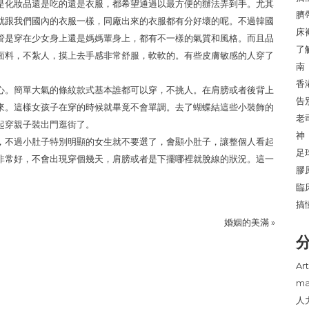
是化妝品還是吃的還是衣服，都希望通過以最方便的辦法弄到手。尤其
臍
就跟我們國內的衣服一樣，同廠出來的衣服都有分好壞的呢。不過韓國
床
管是穿在少女身上還是媽媽輩身上，都有不一樣的氣質和風格。而且品
了
面料，不紮人，摸上去手感非常舒服，軟軟的。有些皮膚敏感的人穿了
南
香
心。簡單大氣的條紋款式基本誰都可以穿，不挑人。在肩膀或者後背上
告
來。這樣女孩子在穿的時候就畢竟不會單調。去了蝴蝶結這些小裝飾的
老
起穿親子裝出門逛街了。
神
，不過小肚子特別明顯的女生就不要選了，會顯小肚子，讓整個人看起
足
非常好，不會出現穿個幾天，肩膀或者是下擺哪裡就脫線的狀況。這一
膠
臨
搞
婚姻的美滿
»
Art
ma
人