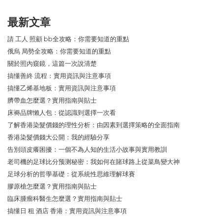
最新文章
請 工人 照顧 bb全攻略：你需要知道的重點
俄烏 局勢全攻略：你需要知道的重點
關於照內窺鏡，這篇一次說清楚
搞懂善終 流程：實用資訊與注意事項
搞懂乙烯基地板：實用資訊與注意事項
臍帶血怎麼選？實用指南與貼士
床褥品牌懶人包：從認識到選擇一次看
了解香港染髮價錢的理性分析：由因素到選擇策略的全面指南
香港染髮價錢大公開：我的經驗分享
告別頭皮癢困擾：一個不為人知的生活小故事與實用教訓
老司機的足球比分预测秘密：我如何在賭球路上從菜鳥變大神
足球分析的哲學基礎：從系統性思維理解球賽
膠原槍怎麼選？實用指南與貼士
臨床腫瘤科醫生怎麼選？實用指南與貼士
搞懂日 租 酒店 香港：實用資訊與注意事項