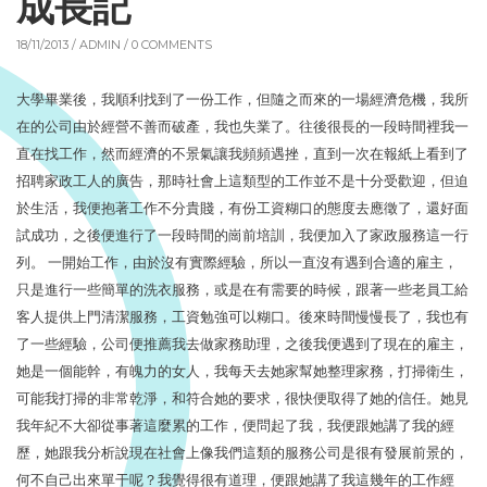
成長記
18/11/2013 /
ADMIN
/ 0 COMMENTS
大學畢業後，我順利找到了一份工作，但隨之而來的一場經濟危機，我所
在的公司由於經營不善而破產，我也失業了。往後很長的一段時間裡我一
直在找工作，然而經濟的不景氣讓我頻頻遇挫，直到一次在報紙上看到了
招聘家政工人的廣告，那時社會上這類型的工作並不是十分受歡迎，但迫
於生活，我便抱著工作不分貴賤，有份工資糊口的態度去應徵了，還好面
試成功，之後便進行了一段時間的崗前培訓，我便加入了家政服務這一行
列。 一開始工作，由於沒有實際經驗，所以一直沒有遇到合適的雇主，
只是進行一些簡單的洗衣服務，或是在有需要的時候，跟著一些老員工給
客人提供上門清潔服務，工資勉強可以糊口。後來時間慢慢長了，我也有
了一些經驗，公司便推薦我去做家務助理，之後我便遇到了現在的雇主，
她是一個能幹，有魄力的女人，我每天去她家幫她整理家務，打掃衛生，
可能我打掃的非常乾淨，和符合她的要求，很快便取得了她的信任。她見
我年紀不大卻從事著這麼累的工作，便問起了我，我便跟她講了我的經
歷，她跟我分析說現在社會上像我們這類的服務公司是很有發展前景的，
何不自己出來單干呢？我覺得很有道理，便跟她講了我這幾年的工作經