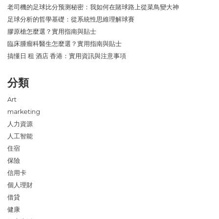
老司機的足球比分预测秘密：我如何在賭球路上從菜鳥變大神
足球分析的哲學基礎：從系統性思維理解球賽
膠原槍怎麼選？實用指南與貼士
臨床腫瘤科醫生怎麼選？實用指南與貼士
搞懂日 租 酒店 香港：實用資訊與注意事項
分類
Art
marketing
人力資源
人工智能
住宿
保險
信用卡
個人理財
借貸
健康