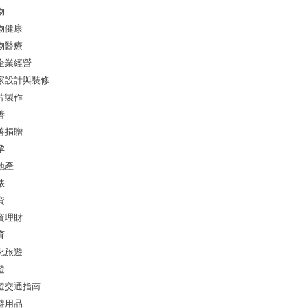
物
物健康
物醫療
企業經營
家設計與裝修
片製作
善
善捐贈
孕
地產
錶
資
資理財
育
化旅遊
遊
遊交通指南
遊用品