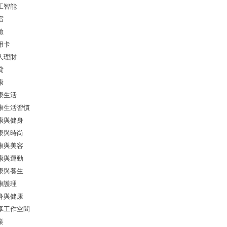
工智能
宿
險
用卡
人理財
貸
康
康生活
康生活習慣
康與健身
康與時尚
康與美容
康與運動
康與養生
康護理
身與健康
享工作空間
業