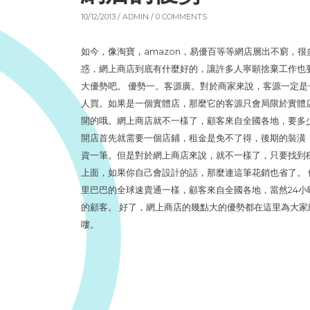
10/12/2013 /
ADMIN
/ 0 COMMENTS
如今，像淘寶，amazon，易優百等等網店層出不窮，
惑，網上商店到底有什麼好的，讓許多人寧願捨棄工作也
大優勢吧。 優勢一。客源廣。對於商家來說，客源一定
人買。如果是一個實體店，那麼它的客源只會局限於實體
開的哦。網上商店就不一樣了，顧客來自全國各地，要多
開店首先就需要一個店鋪，租金是免不了得，後期的裝潢
資一筆。但是對於網上商店來說，就不一樣了，只要找到
上面，如果你自己會設計的話，那麼連這筆花銷也省了。 
里巴巴的全球速賣通一樣，顧客來自全國各地，當然24
的顧客。 好了，網上商店的幾點大的優勢都在這里為大
嘍。