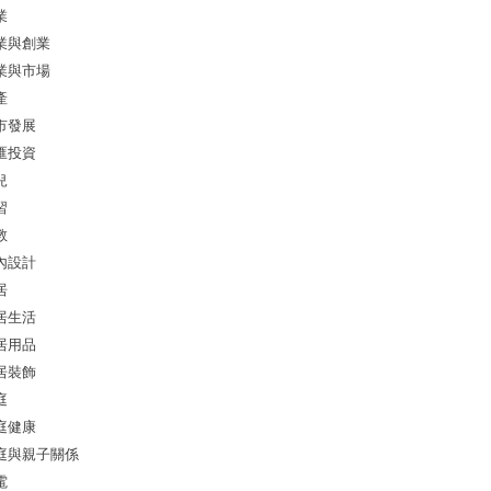
業
業與創業
業與市場
產
市發展
匯投資
兒
習
教
內設計
居
居生活
居用品
居裝飾
庭
庭健康
庭與親子關係
電