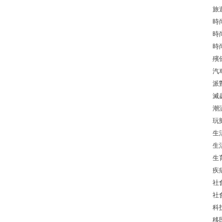
旅
時
時
時
殯
汽
派
滅
潮
玩
生
生
生
疾
社
社
科
移