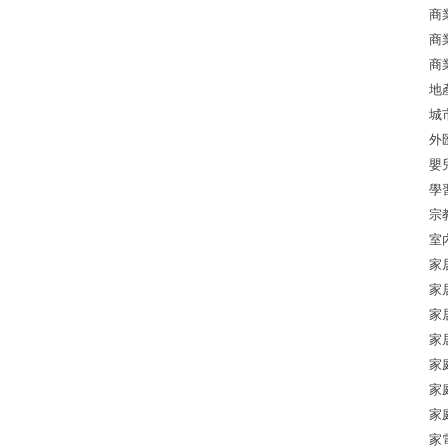
商
商
商
地
城
外
嬰
學
宗
室
家
家
家
家
家
家
家
家