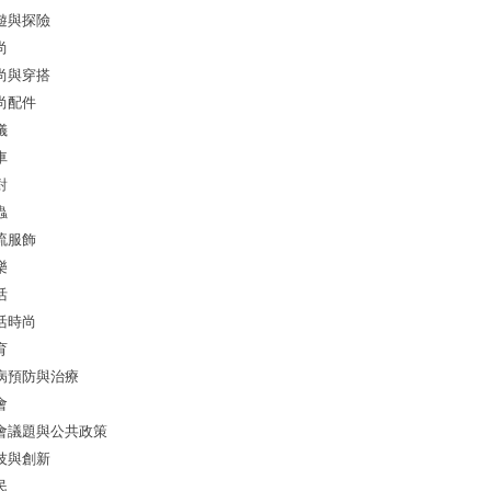
遊與探險
尚
尚與穿搭
尚配件
儀
車
對
蟲
流服飾
樂
活
活時尚
育
病預防與治療
會
會議題與公共政策
技與創新
民