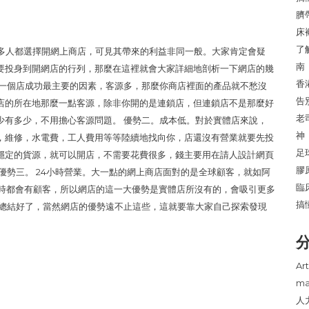
臍
床
了
很多人都選擇開網上商店，可見其帶來的利益非同一般。大家肯定會疑
南
要投身到開網店的行列，那麼在這裡就會大家詳細地剖析一下網店的幾
香
是一個店成功最主要的因素，客源多，那麼你商店裡面的產品就不愁沒
告
店的所在地那麼一點客源，除非你開的是連鎖店，但連鎖店不是那麼好
老
少有多少，不用擔心客源問題。 優勢二。成本低。對於實體店來說，
神
，維修，水電費，工人費用等等陸續地找向你，店還沒有營業就要先投
足
穩定的貨源，就可以開店，不需要花費很多，錢主要用在請人設計網頁
膠
優勢三。 24小時營業。大一點的網上商店面對的是全球顧客，就如阿
臨
小時都會有顧客，所以網店的這一大優勢是實體店所沒有的，會吸引更多
搞
家總結好了，當然網店的優勢遠不止這些，這就要靠大家自己探索發現
Art
ma
人