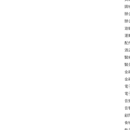
購
辦
辦
遊
運
配
酒
醫
醫
金
金
電
電
音
音
顧
食
飲