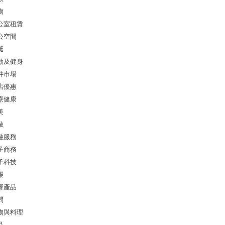
物
公室租賃
公空間
艇
動及健身
件市場
店優惠
療健康
美
融
融服務
子商務
子科技
樂
響產品
問
物與料理
品