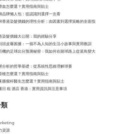
帶血怎麼選？實用指南與貼士
褥品牌懶人包：從認識到選擇一次看
解香港染髮價錢的理性分析：由因素到選擇策略的全面指
港染髮價錢大公開：我的經驗分享
別頭皮癢困擾：一個不為人知的生活小故事與實用教訓
司機的足球比分预测秘密：我如何在賭球路上從菜鳥變大
球分析的哲學基礎：從系統性思維理解球賽
原槍怎麼選？實用指南與貼士
床腫瘤科醫生怎麼選？實用指南與貼士
懂日 租 酒店 香港：實用資訊與注意事項
分類
rketing
力資源