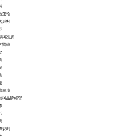
婚
色運輸
絡派對
容
容與護膚
容醫學
食
票
兒
毛
趣
傭服務
銷與品牌經營
修
老
膚
務規劃
款