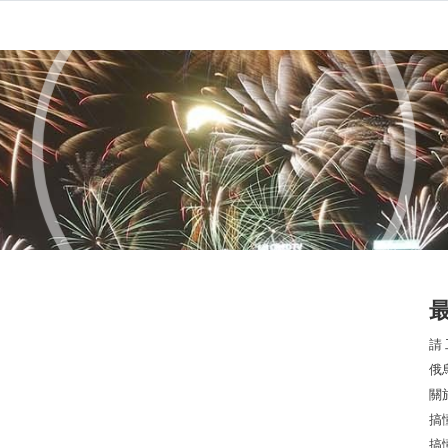
請
俄
關
搞
搞