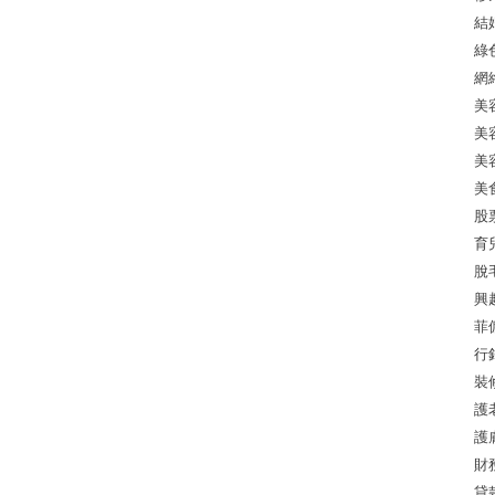
結
綠
網
美
美
美
美
股
育
脫
興
菲
行
裝
護
護
財
貸