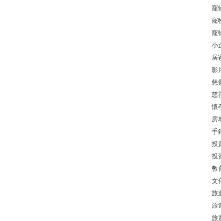
寵
寵
寵
小
居
影
慈
慈
懷
房
手
投
投
教
文
旅
旅
旅