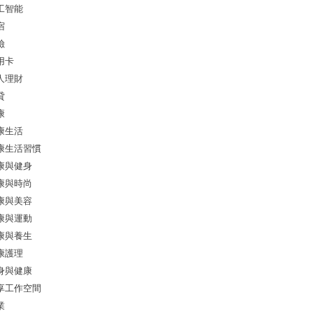
工智能
宿
險
用卡
人理財
貸
康
康生活
康生活習慣
康與健身
康與時尚
康與美容
康與運動
康與養生
康護理
身與健康
享工作空間
業