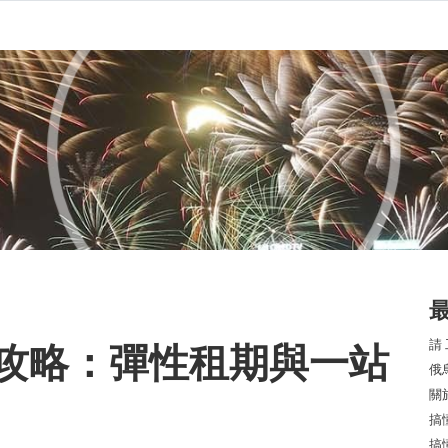
請
攻略：彈性租期與一站
俄
關
搞
搞