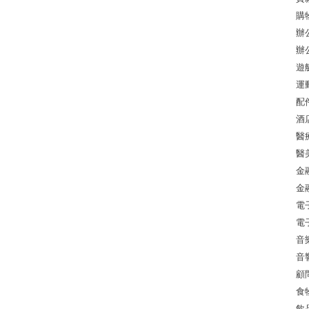
購
辦
辦
遊
運
配
酒
醫
醫
金
金
電
電
音
音
顧
食
飲