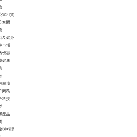
物
公室租賃
公空間
艇
動及健身
件市場
店優惠
療健康
美
融
融服務
子商務
子科技
樂
響產品
問
物與料理
品