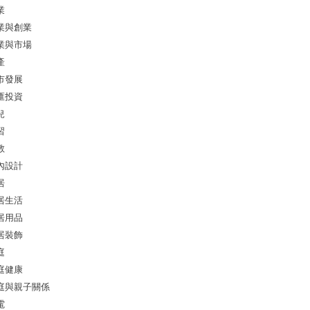
業
業與創業
業與市場
產
市發展
匯投資
兒
習
教
內設計
居
居生活
居用品
居裝飾
庭
庭健康
庭與親子關係
電