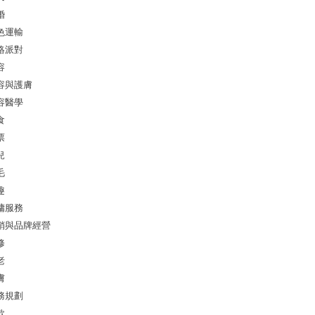
婚
色運輸
絡派對
容
容與護膚
容醫學
食
票
兒
毛
趣
傭服務
銷與品牌經營
修
老
膚
務規劃
款