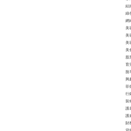
結
綠
網
美
美
美
美
股
育
脫
興
菲
行
裝
護
護
財
貸