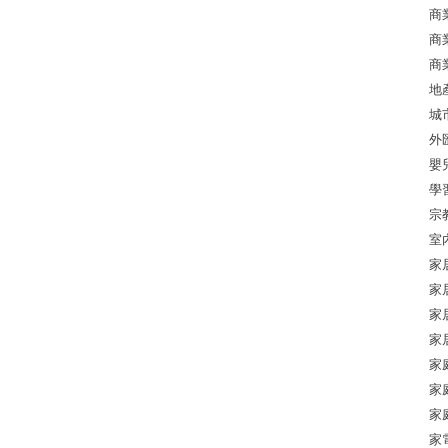
商
商
商
地
城
外
嬰
學
宗
室
家
家
家
家
家
家
家
家