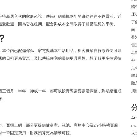
臍
床
等待新居入伙的家庭來說，傳統租約動輒兩年的綁約往往不夠靈活。近
了
最受歡迎，因為它在租期、配套與成本之間取得了相當理想的平衡。
南
？
香
告
，單位內已配備傢俬、家電與基本生活用品，租客毋須自行添置便可即
老
店的日租更為實惠，又比傳統住宅的長約更具彈性。想了解更多揀選技
神
。
足
膠
臨
搞
留三個月、半年，抑或一年，都可以按實際需要靈活調整，到期續租或
序。
Art
巾、寬頻上網，部分更提供健身室、泳池、商務中心及24小時禮賓服
ma
付一筆固定費用，財務預算更為清晰可控。
人