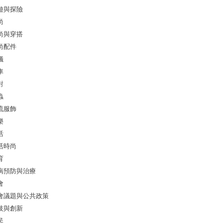
遊與探險
尚
尚與穿搭
尚配件
儀
車
對
蟲
流服飾
樂
活
活時尚
育
病預防與治療
會
會議題與公共政策
技與創新
民