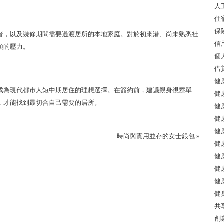
人
住
保
者，以及裝修期間需要過渡居所的本地家庭。對於初來港、尚未熟悉社
信
頓的壓力。
個
借
健
成為現代都市人短中期居住的理想選擇。在簽約前，建議親身視察單
健
，才能找到最切合自己需要的居所。
健
健
健
時尚與實用並存的女士銀包
»
健
健
健
健
健
共
創