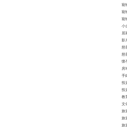
寵
寵
寵
小
居
影
慈
慈
懷
房
手
投
投
教
文
旅
旅
旅