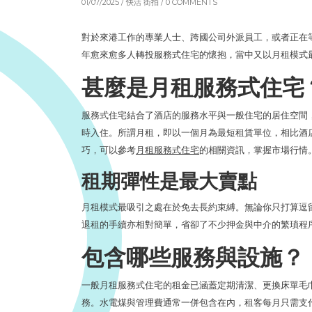
01/07/2025 /
快活 街拍
/ 0 COMMENTS
對於來港工作的專業人士、跨國公司外派員工，或者正在
年愈來愈多人轉投服務式住宅的懷抱，當中又以月租模式
甚麼是月租服務式住宅
服務式住宅結合了酒店的服務水平與一般住宅的居住空間
時入住。所謂月租，即以一個月為最短租賃單位，相比酒
巧，可以參考
月租服務式住宅
的相關資訊，掌握市場行情
租期彈性是最大賣點
月租模式最吸引之處在於免去長約束縛。無論你只打算逗
退租的手續亦相對簡單，省卻了不少押金與中介的繁瑣程
包含哪些服務與設施？
一般月租服務式住宅的租金已涵蓋定期清潔、更換床單毛
務。水電煤與管理費通常一併包含在內，租客每月只需支