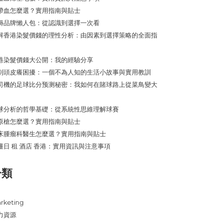
帶血怎麼選？實用指南與貼士
褥品牌懶人包：從認識到選擇一次看
解香港染髮價錢的理性分析：由因素到選擇策略的全面指
港染髮價錢大公開：我的經驗分享
別頭皮癢困擾：一個不為人知的生活小故事與實用教訓
司機的足球比分预测秘密：我如何在賭球路上從菜鳥變大
球分析的哲學基礎：從系統性思維理解球賽
原槍怎麼選？實用指南與貼士
床腫瘤科醫生怎麼選？實用指南與貼士
懂日 租 酒店 香港：實用資訊與注意事項
分類
rketing
力資源