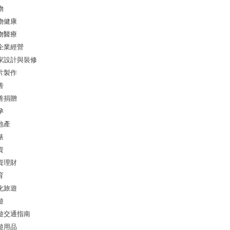
物
物健康
物醫療
企業經營
家設計與裝修
片製作
善
善捐贈
孕
地產
錶
資
資理財
育
化旅遊
遊
遊交通指南
遊用品