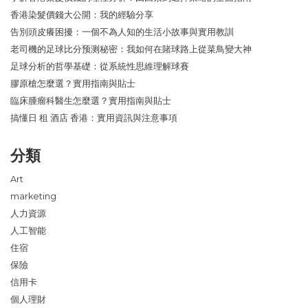
香港染髮價錢大公開：我的經驗分享
告別頭皮癢困擾：一個不為人知的生活小故事與實用教訓
老司機的足球比分预测秘密：我如何在賭球路上從菜鳥變大神
足球分析的哲學基礎：從系統性思維理解球賽
膠原槍怎麼選？實用指南與貼士
臨床腫瘤科醫生怎麼選？實用指南與貼士
搞懂日 租 酒店 香港：實用資訊與注意事項
分類
Art
marketing
人力資源
人工智能
住宿
保險
信用卡
個人理財