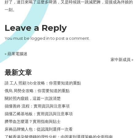
好了，連日來喝了這麼多啤酒，又是時候跳一跳減肥舞，迎接成為伴娘的
一刻。
Leave a Reply
You must be
logged in
to post a comment.
«
蘋果電腦迷
家中新成員
»
最新文章
請 工人 照顧 bb全攻略：你需要知道的重點
俄烏 局勢全攻略：你需要知道的重點
關於照內窺鏡，這篇一次說清楚
搞懂善終 流程：實用資訊與注意事項
搞懂乙烯基地板：實用資訊與注意事項
臍帶血怎麼選？實用指南與貼士
床褥品牌懶人包：從認識到選擇一次看
了解香港染髮價錢的理性分析：由因素到選擇策略的全面指南