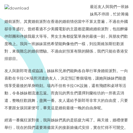
最近友人與我們一班姊
妹馬不停蹄，忙於籌備
婚前派對。其實婚前派對在香港的婚前情侶當中不算太普遍，不過在外國
卻非常盛行。曾經看過不少美國電影的主題都是圍繞婚前派對，包括醉爆
伴郎團和伴娘我最大等等。男女主角都捉緊單身的最後一刻，與朋友們歡
度晚上。我與一班姊妹當然希望能夠像他們一樣，到拉斯維加斯狂歡派
對，來個難忘的婚前體驗。不過由於預算有限的關係，我們只能在香港安
排節目。
友人與新郎哥達成協議，姊妹和兄弟們能夠各自舉行單身婚前派對。一向
喜歡在卡拉OK場所消遣的友人，決定預訂整個場地，讓她與姊妹們能盡
情享受最後的單身時刻。場內不但有卡拉OK設施，還有飛鏢和桌球等活
動，令各姊妹都流連忘返。而貪玩的男生們選擇到蘭桂坊的一所夜店消
遣，整晚狂歡跳舞，盡興一番。友人還給予新郎哥非常大的自由度，只要
不要跟女孩回家便可，畢竟這是婚前最後一晚的自由身呢。
經過一番瘋狂派對後，我與姊妹們真的是筋疲力竭了。兩天後，婚禮便要
舉行，現在的我們還要籌備當天的接新娘儀式安排，實在忙得不可開交。