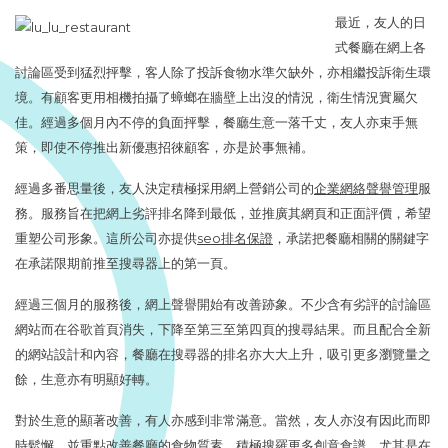
最近，友人的日
式餐廳在網上各
討論區受到猛烈抨擊，客人除了投訴食物水準欠缺外，亦相繼投訴衛生環
境。有顧客更用相機拍攝了蟑螂在牆壁上出沒的情況，衛生情況實屬欠
佳。經過多個月內不停的負面抨擊，餐廳生意一落千丈，友人亦束手無
策，即使不停推出新優惠招徠顧客，亦是於事無補。
經過多番思量後，友人決定積極採用網上營銷公司的
企業網絡聲譽管理
服
務。服務旨在把網上劣評排名降到最低，並推廣其網頁和正面評價，希望
重塑公司形象。這所公司亦提供
seo排名保證
，承諾把餐廳相關的關鍵字
在承諾限期前推至搜尋器上的第一頁。
經過三個月的服務後，網上聲譽開始有改善跡象。不少含有劣評的討論區
網站而在谷歌首頁消失，下降至第三至第四頁的搜尋結果。而且配合全新
的網站設計和內容，餐廳在搜尋器的排名亦大大上升，吸引更多瀏覽量之
餘，生意亦有明顯好轉。
對於生意的顯著改善，有人亦感到非常滿意。當然，友人亦沒有因此而即
時鬆懈，並重點改善餐廳的食物質素，積極搜羅更多創意食譜。尤其是在