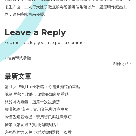
衛生方面，工人每天除了徹底消毒餐廳每個角落以外，還定時作滅蟲工
作，避免蟑螂再來侵襲。
Leave a Reply
You must be
logged in
to post a comment.
«
推廣韓式餐廳
廚神之路
»
最新文章
請 工人 照顧 bb全攻略：你需要知道的重點
俄烏 局勢全攻略：你需要知道的重點
關於照內窺鏡，這篇一次說清楚
搞懂善終 流程：實用資訊與注意事項
搞懂乙烯基地板：實用資訊與注意事項
臍帶血怎麼選？實用指南與貼士
床褥品牌懶人包：從認識到選擇一次看