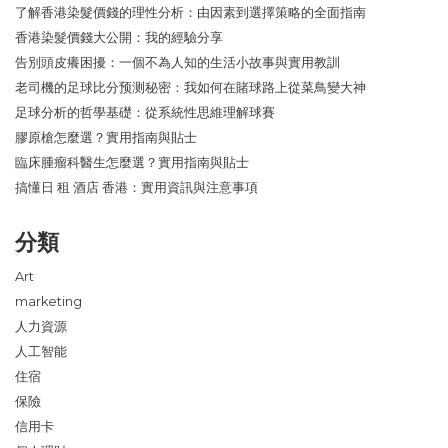
了解香港染髮價錢的理性分析：由因素到選擇策略的全面指南
香港染髮價錢大公開：我的經驗分享
告別頭皮癢困擾：一個不為人知的生活小故事與實用教訓
老司機的足球比分预测秘密：我如何在賭球路上從菜鳥變大神
足球分析的哲學基礎：從系統性思維理解球賽
膠原槍怎麼選？實用指南與貼士
臨床腫瘤科醫生怎麼選？實用指南與貼士
搞懂日 租 酒店 香港：實用資訊與注意事項
分類
Art
marketing
人力資源
人工智能
住宿
保險
信用卡